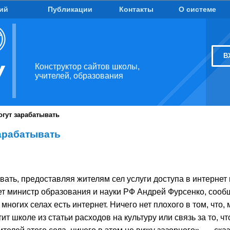
ий
Публикации
Контакты
О системе
В
Конструктор сайтов школы,
учителей, образования
гут зарабатывать
арабатывать
ать, предоставляя жителям сел услуги доступа в интернет 
т министр образования и науки РФ Андрей Фурсенко, сообща
ногих селах есть интернет. Ничего нет плохого в том, что, 
ит школе из статьи расходов на культуру или связь за то, ч