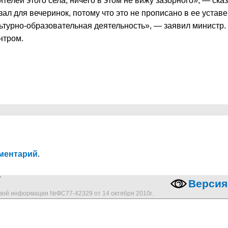
телей этого села, ничего в этом не вижу зазорного», — ска
ал для вечеринок, потому что это не прописано в ее устав
льтурно-образовательная деятельность», — заявил министр.
нтром.
ментарий
.
"
Версия
овой информации №ФС77-42329 от 14 октября 2010г.