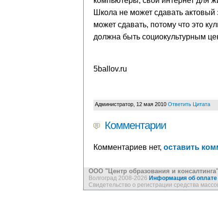
компьютеры, свой интернет для жи
Школа не может сдавать актовый з
может сдавать, потому что это ку
должна быть социокультурным це
5ballov.ru
Администратор
,
12 мая 2010
Ответить
Цитата
Комментарии
Комментариев нет,
оставить ком
ООО "Центр образования и консалтинга
Волгоград 2008-2026
Информация об оплате
Свидетельство о регистрации средства масс