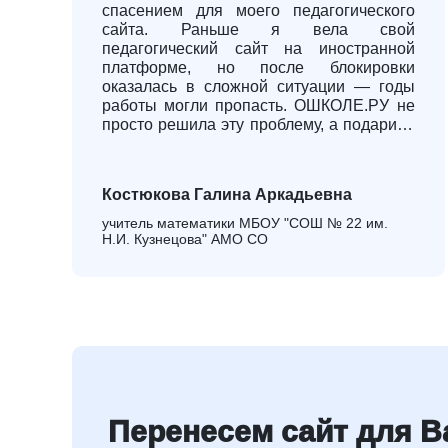
спасением для моего педагогического
сайта. Раньше я вела свой
педагогический сайт на иностранной
платформе, но после блокировки
оказалась в сложной ситуации — годы
работы могли пропасть. ОШКОЛЕ.РУ не
просто решила эту проблему, а подарила
новые возможности! Особенно ценю в
платформе: российский аналог, который
не зависит от международных санкций,
Костюкова Галина Аркадьевна
простоту и интуитивно понятный
интерфейс (создала сайт всего за
учитель математики МБОУ "СОШ № 22 им.
несколько часов), специализированные
Н.И. Кузнецова" АМО СО
шаблоны для образования, сразу видно,
что платформа создавалась для
учителей. Благодаря "О ШКОЛЕ.РУ" мой
сайт стал современным
образовательным пространством, где
ученики и родители легко находят всю
необходимую информацию. Рекомендую
всем педагогам, кто ценит стабильность и
качество.
Перенесем сайт для Ва