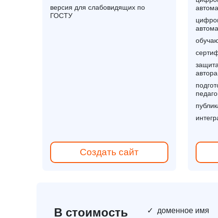
версия для слабовидящих по
автома
ГОСТУ
цифров
автома
обучаю
сертиф
защита
автора
подгот
педаго
публик
интегр
Создать сайт
В стоимость
✓
доменное имя