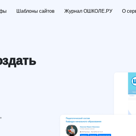
ифы
Шаблоны сайтов
Журнал ОШКОЛЕ.РУ
О сер
оздать
дагога
,