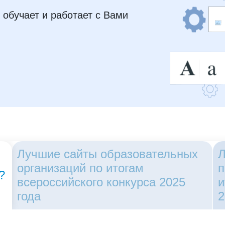
этапе в условиях информационных
обучает и работает с Вами
технологий.
Лучшие сайты образовательных
Л
организаций по итогам
п
?
всероссийского конкурса 2025
и
года
2