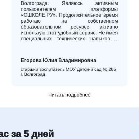
Волгограда. Являюсь активным
пользователем платформы
«ОШКОЛЕ.РУ». Продолжительное время
работаю на собственном
образовательном ресурсе, активно
использую этот удобный сервис. Не имея
специальных технических навыков и
специального образования, отмечаю, что
достаточно легко разобраться в
интерфейсе конструктора и разработать
Егорова Юлия Владимировна
эффективный веб-сайт. Все инструменты
конструктора понятны, работают
старший воспитатель МОУ Детский сад № 285
стабильно. Особенно хочу выделить
г. Волгоград
полезный модуль «Формы обратной
связи». Этот элемент позволяет
осуществлять взаимодействие с
Читать подробнее
родительской общественностью быстро и
качественно. «ОШКОЛЕ.РУ» - отличный
инструмент в работе педагога.
Рекомендую этот конструктор сайта всем,
кто настроен на эффективную работу с
родителями воспитанников,
с за 5 дней
совершенствовать свои
профессиональные навыки на данном