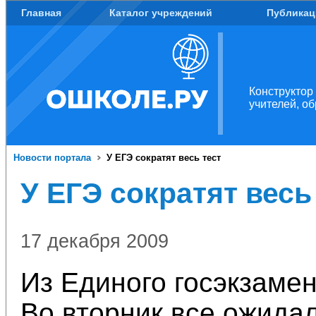
Главная
Каталог учреждений
Публикац
Конструктор
учителей, о
Новости портала
У ЕГЭ сократят весь тест
У ЕГЭ сократят весь
17 декабря 2009
Из Единого госэкзамен
Во вторник все ожида